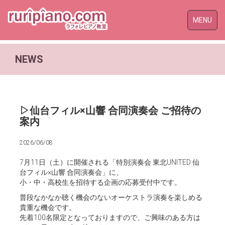
Toggle
MENU
naviga
NEWS
▷仙台フィル×山響 合同演奏会 ご招待の
案内
2026/06/08
7月11日（土）に開催される「特別演奏会 東北UNITED 仙
台フィル×山響 合同演奏会」に、
小・中・高校生を招待する企画の応募受付中です。
普段なかなか聴く機会のないオーケストラ演奏を楽しめる
貴重な機会です。
先着100名限定となっておりますので、ご興味のある方は