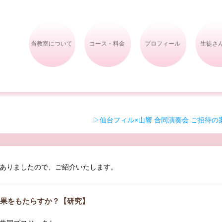
当教室について
コース・料金
プロフィール
生徒さ
▷仙台フィル×山響 合同演奏会 ご招待の
ありましたので、ご紹介いたします。
効果をもたらすか？【研究】