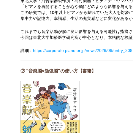
東北大学・河合楽器製作所・島村楽器・ピティナ・ヤマハの
「ピアノを再開することが心や脳にどのような影響を与える
この研究では、10年以上ピアノから離れていた大人を対象
集中力や記憶力、幸福感、生活の充実感などに変化があるか
これまでも音楽活動が脳に良い影響を与える可能性は指摘さ
今回は東北大学加齢医学研究所が中心となり、本格的な検証
詳細：
https://corporate.piano.or.jp/news/2026/06/entry_308
② “音楽脳×勉強脳”の使い方【書籍】