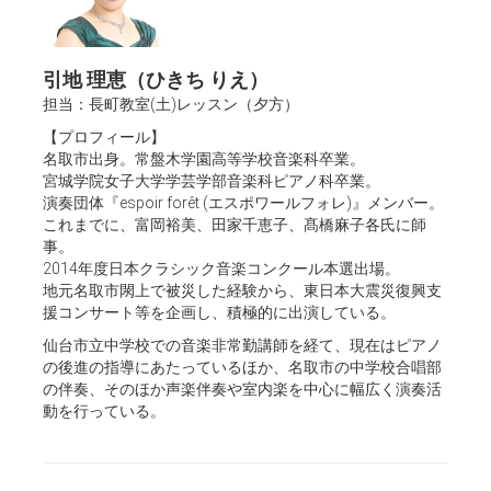
引地 理恵（ひきち りえ）
担当：長町教室(土)レッスン（夕方）
【プロフィール】
名取市出身。常盤木学園高等学校音楽科卒業。
宮城学院女子大学学芸学部音楽科ピアノ科卒業。
演奏団体『espoir forêt (エスポワールフォレ)』メンバー。
これまでに、富岡裕美、田家千恵子、髙橋麻子各氏に師
事。
2014年度日本クラシック音楽コンクール本選出場。
地元名取市閖上で被災した経験から、東日本大震災復興支
援コンサート等を企画し、積極的に出演している。
仙台市立中学校での音楽非常勤講師を経て、現在はピアノ
の後進の指導にあたっているほか、名取市の中学校合唱部
の伴奏、そのほか声楽伴奏や室内楽を中心に幅広く演奏活
動を行っている。