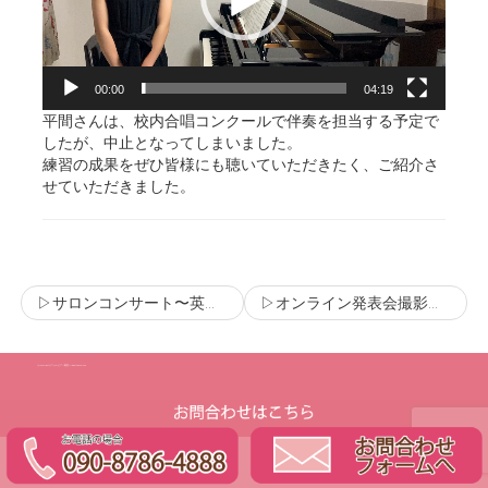
ヤ
ー
00:00
04:19
平間さんは、校内合唱コンクールで伴奏を担当する予定で
したが、中止となってしまいました。
練習の成果をぜひ皆様にも聴いていただきたく、ご紹介さ
せていただきました。
▷サロンコンサート〜英語・フランス語で歌おう〜
▷オンライン発表会撮影について
(C) Copyright ラフォレピアノ教室 All Rights Reserved.