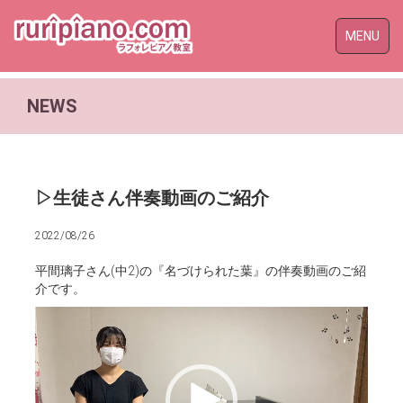
Toggle
MENU
naviga
NEWS
▷生徒さん伴奏動画のご紹介
2022/08/26
平間璃子さん(中2)の『名づけられた葉』の伴奏動画のご紹
介です。
動
画
プ
レ
ー