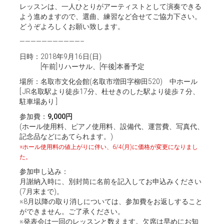
レッスンは、一人ひとりがアーティストとして演奏できる
よう進めますので、選曲、練習など合せてご協力下さい。
どうぞよろしくお願い致します。
———————————–
日時：2018年9月16日(日)
[午前]リハーサル、[午後]本番予定
場所：名取市文化会館(名取市増田字柳田520) 中ホール
[ JR名取駅より徒歩17分、杜せきのした駅より徒歩７分、
駐車場あり ]
参加費：
9,000円
(ホール使用料、ピアノ使用料、設備代、運営費、写真代、
記念品などにあてられます。)
※ホール使用料の値上がりに伴い、6/4(月)に価格が変更になりまし
た。
参加申し込み：
月謝納入時に、別封筒に名前を記入してお申込みください
(7月末まで)。
※8月以降の取り消しについては、参加費をお返しすること
ができません。ご了承ください。
※発表会は一回のレッスンと数えます。欠席は早めにお知